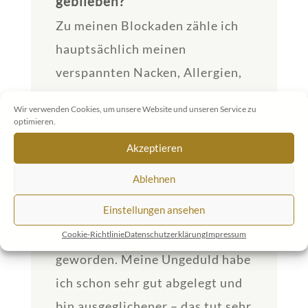
geblieben?
Zu meinen Blockaden zähle ich
hauptsächlich meinen
verspannten Nacken, Allergien,
Ungeduld und dass ich sehr
Wir verwenden Cookies, um unsere Website und unseren Service zu
schnell auf die Palme zu bringen
optimieren.
war und auch lange da oben
Akzeptieren
sitzen blieb. Meinem Nacken
Ablehnen
geht es inzwischen sehr gut und
Einstellungen ansehen
es wird auch immer besser. Auch
die Allergien sind weniger
Cookie-Richtlinie
Datenschutzerklärung
Impressum
geworden. Meine Ungeduld habe
ich schon sehr gut abgelegt und
bin ausgeglichener – das tut sehr