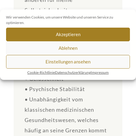
Selbstsicherheit
Wir verwenden Cookies, um unsere Website und unseren Service zu
• Die Erkenntnis der Wichtigkeit
optimieren.
von Geduld und Demut
Akzeptieren
3. Ich habe vom Kurs
Ablehnen
erwartet:
Einstellungen ansehen
• Mehr Gesundheit
Cookie-Richtlinie
Datenschutzerklärung
Impressum
• Gelassenheit
• Psychische Stabilität
• Unabhängigkeit vom
klassischen medizinischen
Gesundheitswesen, welches
häufig an seine Grenzen kommt