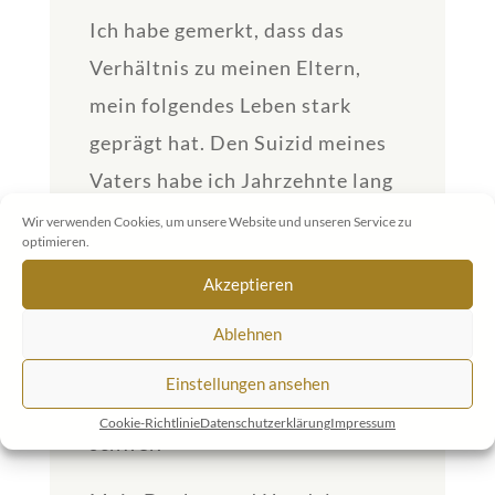
Ich habe gemerkt, dass das
Verhältnis zu meinen Eltern,
mein folgendes Leben stark
geprägt hat. Den Suizid meines
Vaters habe ich Jahrzehnte lang
ausgeblendet. Meinen Eltern zu
Wir verwenden Cookies, um unsere Website und unseren Service zu
optimieren.
vergeben, ist mir nun aber
Akzeptieren
gelungen. (Sie haben mich nach
bestem Wissen und Gewissen
Ablehnen
erzogen). Auch um Vergebung zu
Einstellungen ansehen
bitten, fällt mir nicht mehr
Cookie-Richtlinie
Datenschutzerklärung
Impressum
schwer.