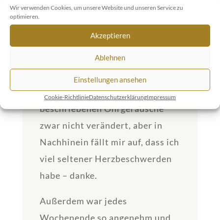
um Vergebung bitten und
Wir verwenden Cookies, um unsere Website und unseren Service zu
optimieren.
vergeben hat eine wunderbare
Akzeptieren
Wirkung und es fühlt sich sehr
gut an. Von den körperlichen
Ablehnen
Beschwerden haben sich meine
Einstellungen ansehen
am Anfang des Kurses
Cookie-Richtlinie
Datenschutzerklärung
Impressum
beschriebenen Ohrgeräusche
zwar nicht verändert, aber in
Nachhinein fällt mir auf, dass ich
viel seltener Herzbeschwerden
habe – danke.
Außerdem war jedes
Wochenende so angenehm und