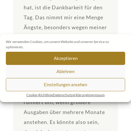
hat, ist die Dankbarkeit für den
Tag. Das nimmt mir eine Menge
Ängste, besonders wegen meiner
Familie.
Wir verwenden Cookies, um unsere Website und unseren Service zu
optimieren.
Motivation mindestens einmal
Akzeptieren
täglich – das ist mir besonders
Ablehnen
wichtig. Außerdem bin ich
irgendwie zu der Erkenntnis
Einstellungen ansehen
gekommen, dass ich nicht gleich
Cookie-Richtlinie
Datenschutzerklärung
Impressum
ruiniert bin, wenn größere
Ausgaben über mehrere Monate
anstehen. Es könnte also sein,