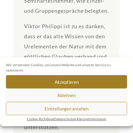
Seminarteilnehmer, wie Einzel-
und Gruppengespräche belegten.
Viktor Philippi ist zu es danken,
dass er das alte Wissen von den
Urelementen der Natur mit dem
göttlichen Glauben verband und
Wir verwenden Cookies, um unsere Website und unseren Service zu
dabei die Lehrmethode für die
optimieren.
Ausbildung zum Biosens
Akzeptieren
entwickelte. Mehr als tausend
Ablehnen
Biosens haben ihr Diplom in der
Tasche und können aktiv mit
Einstellungen ansehen
ihrem Wissen Heilungsprozesse
Cookie-Richtlinie
Datenschutzerklärung
Impressum
unterstützen.